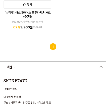
담기
[속광채] 아스파라거스 글루타치온 패드
(60매)
순도 99% 글루타치온 속광채
62%
9,900원
26,000원
1
고객센터
(주)스킨푸드
대표이사 천주혁
주소 : 서울특별시 언주로 541, 4층 스킨푸드