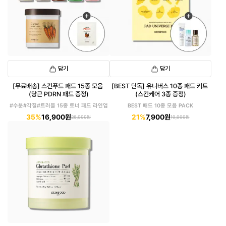
담기
담기
[무료배송] 스킨푸드 패드 15종 모음
[BEST 단독] 유니버스 10종 패드 키트
(당근 PDRN 패드 증정)
(스킨케어 3종 증정)
#수분#각질#트러블 15종 토너 패드 라인업
BEST 패드 10종 모음 PACK
35%
16,900원
21%
7,900원
26,000원
10,000원