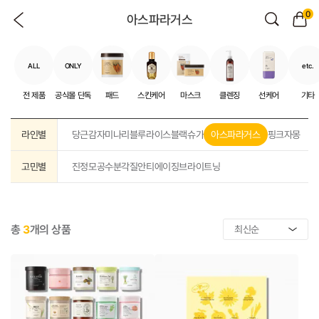
0
아스파라거스
ALL
ONLY
etc.
전 제품
공식몰 단독
패드
스킨케어
마스크
클렌징
선케어
기타
라인별
당근
감자
미나리
블루
라이스
블랙슈가
아스파라거스
핑크자몽
고민별
진정
모공
수분
각질
안티에이징
브라이트닝
총
3
개의 상품