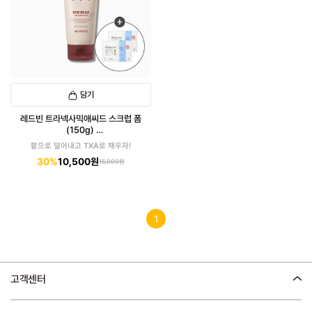
담기
레드빈 트라넥사믹애씨드 스크럽 폼
(150g)
(패드 6매입 증정)
팥으로 덜어내고 TXA로 채우자!
30%
10,500원
15,000원
1
고객센터