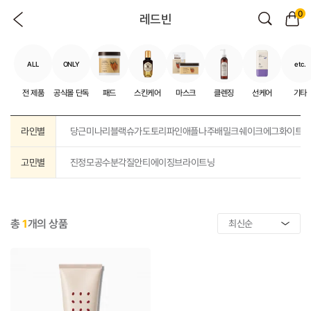
0
레드빈
ALL
ONLY
etc.
전 제품
공식몰 단독
패드
스킨케어
마스크
클렌징
선케어
기타
라인별
당근
미나리
블랙슈가
도토리
파인애플
나주배
밀크쉐이크
에그화이트
고민별
진정
모공
수분
각질
안티에이징
브라이트닝
총
1
개의 상품