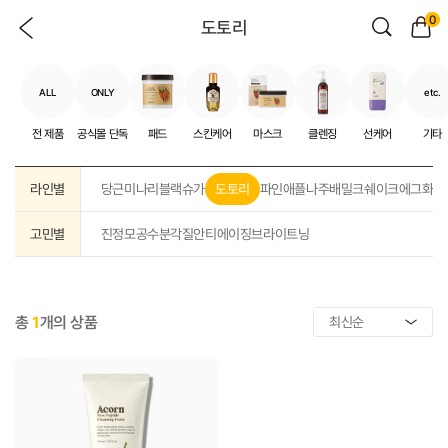
0
도토리
ALL
ONLY
etc.
전 제품
공식몰 단독
패드
스킨케어
마스크
클렌징
선케어
기타
라인별
당근
미나리
블랙슈가
도토리
파인애플
나주배
밀크쉐이크
에그화이
고민별
진정
모공
수분
각질
안티에이징
브라이트닝
총
1
개의 상품