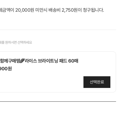
제금액이 20,000원 미만시 배송비 2,750원이 청구됩니다.
매를 원하시면 선택하세요
함께구매템🌾라이스 브라이트닝 패드 60매
,900원
선택완료
함께구매템🩷당근&복숭아 패드 10매 지퍼 휴대용
,900원