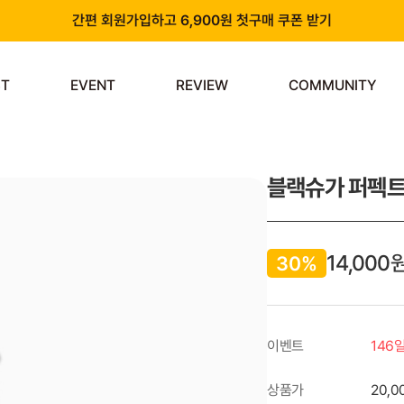
간편 회원가입하고 6,900원 첫구매 쿠폰 받기
카카오 플러스 친구 추가하고 3천원 할인쿠폰 받기
ST
EVENT
REVIEW
COMMUNITY
앱 다운로드 시 천원 중복 추가 할인
신규 회원 가입 시 쿠폰팩 & 즉시 사용 가능 적립금 지급!
블랙슈가 퍼펙트 
14,000
30%
이벤트
146
상품가
20,