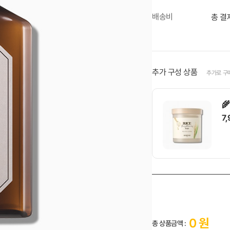
배송비
총 결
추가 구성 상품
추가로 구

7

1
0
원
총 상품금액 :