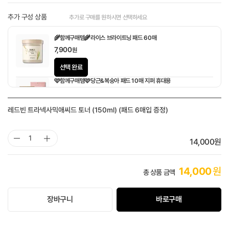
추가 구성 상품
추가로 구매를 원하시면 선택하세요
🌾함께구매템🌾라이스 브라이트닝 패드 60매
7,900
원
선택 완료
🩷함께구매템🩷당근&복숭아 패드 10매 지퍼 휴대용
1,900
원
레드빈 트라넥사믹애씨드 토너 (150ml) (패드 6매입 증정)
14,000
원
14,000
원
총 상품 금액
장바구니
바로구매