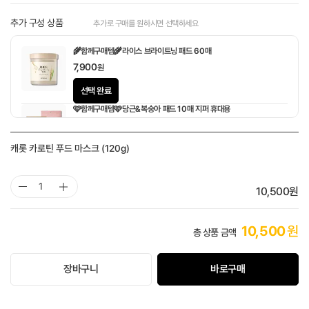
추가 구성 상품
추가로 구매를 원하시면 선택하세요
🌾함께구매템🌾라이스 브라이트닝 패드 60매
7,900
원
선택 완료
🩷함께구매템🩷당근&복숭아 패드 10매 지퍼 휴대용
1,900
원
캐롯 카로틴 푸드 마스크 (120g)
10,500
원
10,500
원
총 상품 금액
장바구니
바로구매