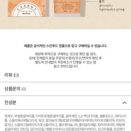
제품은 공식적인 스킨푸드 정품으로 믿고 구매하실 수 있습니다.
재판매 목적으로 구매하는 것으로 확인 될 경우,
ID에 관계없이 동일 주문자/수령자/주소/연락처 확인 후
별도의 안내없이 주문취소가 진행될 수 있는 점
참고 부탁드립니다
리뷰 (
)
0
상품문의
(0)
전성분
정제수, 부틸렌글라이콜, 다이프로필렌글라이콜, 글리세린, 1,2-헥산다이올, 셀룰로오스, 에리스리
톨, 소듐카복시메틸스타치, 당근, 암모늄아크릴로일다이메틸타우레이트/브이피코폴리머, 카보머,
알지닌, 소듐아크릴레이트크로스폴리머-2, 폴리쿼터늄-51, 폴리글리세릴-10라우레이트, 에틸헥
실글리세린, 잔탄검, 당근씨오일, 메틸다이아이소프로필프로피온아마이드, 당근추출물, 프로판다