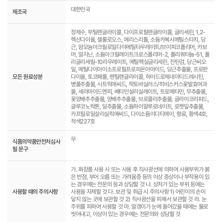
대한민국
제조국
정제수, 부틸렌글라이콜, 다이프로필렌글라이콜, 글리세린, 1,2-
헥산다이올, 셀룰로오스, 에리스리톨, 소듐카복시메틸스타치, 당
근, 암모늄아크릴로일다이메틸타우레이트/브이피코폴리머, 카보
머, 알지닌, 소듐아크릴레이트크로스폴리머-2, 폴리쿼터늄-51, 폴
리글리세릴-10라우레이트, 에틸헥실글리세린, 잔탄검, 당근씨오
일, 메틸다이아이소프로필프로피온아마이드, 당근추출물, 프로판
모든 원료성분
다이올, 토코페롤, 펜틸렌글라이콜, 하이드로제네이티드레시틴,
병풀추출물, 시트릭애씨드, 락토바실러스/히비스커스꽃발효여과
물, 세라마이드엔피, 베타인살리실레이트, 트로메타민, 무추출물,
꽃양배추추출물, 양배추추출물, 브로콜리추출물, 글라이코리피드,
글루코노락톤, 딜추출물, 소듐하이알루로네이트, 로켓잎추출물,
카프릴로일살리실릭애씨드, 다이소듐이디티에이, 향료, 황색4호,
적색227호
무
식품의약품안전처심사
필 문구
가. 화장품 사용 시 또는 사용 후 직사광선에 의하여 사용부위가 붉
은 반점, 부어 오름 또는 가려움증 등의 이상 증상이나 부작용이 있
는 경우에는 전문의 등과 상담할 것 나. 상처가 있는 부위 등에는
사용할 때의 주의사항
사용을 자제할 것 다. 보관 및 취급 시 주의사항 1) 어린이의 손이
닿지 않는 곳에 보관할 것 2) 직사광선을 피해서 보관할 것 라. 눈
주위를 피하여 사용할 것 마. 알갱이가 눈에 들어갔을 때에는 물로
씻어내고, 이상이 있는 경우에는 전문의와 상담할 것