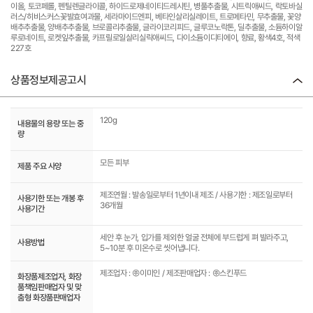
이올, 토코페롤, 펜틸렌글라이콜, 하이드로제네이티드레시틴, 병풀추출물, 시트릭애씨드, 락토바실
러스/히비스커스꽃발효여과물, 세라마이드엔피, 베타인살리실레이트, 트로메타민, 무추출물, 꽃양
배추추출물, 양배추추출물, 브로콜리추출물, 글라이코리피드, 글루코노락톤, 딜추출물, 소듐하이알
루로네이트, 로켓잎추출물, 카프릴로일살리실릭애씨드, 다이소듐이디티에이, 향료, 황색4호, 적색
227호
상품정보제공고시
120g
내용물의 용량 또는 중
량
모든 피부
제품 주요 사양
제조연월 : 발송일로부터 1년이내 제조 / 사용기한 : 제조일로부터
사용기한 또는 개봉 후
36개월
사용기간
세안 후 눈가, 입가를 제외한 얼굴 전체에 부드럽게 펴 발라주고,
사용방법
5~10분 후 미온수로 씻어냅니다.
제조업자 : ㈜이미인 / 제조판매업자 : ㈜스킨푸드
화장품제조업자, 화장
품책임판매업자 및 맞
춤형 화장품판매업자