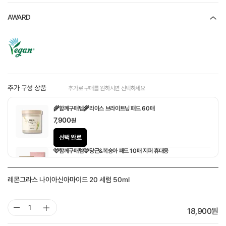
AWARD
추가 구성 상품
추가로 구매를 원하시면 선택하세요
🌾함께구매템🌾라이스 브라이트닝 패드 60매
7,900
원
선택 완료
🩷함께구매템🩷당근&복숭아 패드 10매 지퍼 휴대용
1,900
원
레몬그라스 나이아신아마이드 20 세럼 50ml
18,900
원