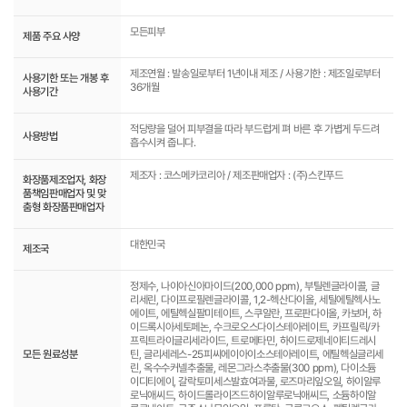
모든피부
제품 주요 사양
제조연월 : 발송일로부터 1년이내 제조 / 사용기한 : 제조일로부터
사용기한 또는 개봉 후
36개월
사용기간
적당량을 덜어 피부결을 따라 부드럽게 펴 바른 후 가볍게 두드려
사용방법
흡수시켜 줍니다.
제조자 : 코스메카코리아 / 제조판매업자 : (주)스킨푸드
화장품제조업자, 화장
품책임판매업자 및 맞
춤형 화장품판매업자
대한민국
제조국
정제수, 나이아신아마이드(200,000 ppm), 부틸렌글라이콜, 글
리세린, 다이프로필렌글라이콜, 1,2-헥산다이올, 세틸에틸헥사노
에이트, 에틸헥실팔미테이트, 스쿠알란, 프로판다이올, 카보머, 하
이드록시아세토페논, 수크로오스다이스테아레이트, 카프릴릭/카
프릭트라이글리세라이드, 트로메타민, 하이드로제네이티드레시
모든 원료성분
틴, 글리세레스-25피씨에이아이소스테아레이트, 에틸헥실글리세
린, 옥수수커넬추출물, 레몬그라스추출물(300 ppm), 다이소듐
이디티에이, 갈락토미세스발효여과물, 로즈마리잎오일, 하이알루
로닉애씨드, 하이드롤라이즈드하이알루로닉애씨드, 소듐하이알