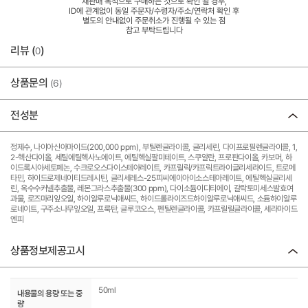
재판매 목적으로 구매하는 것으로 확인 될 경우,
ID에 관계없이 동일 주문자/수령자/주소/연락처 확인 후
별도의 안내없이 주문취소가 진행될 수 있는 점
참고 부탁드립니다
리뷰 (
)
0
상품문의
(6)
전성분
정제수, 나이아신아마이드(200,000 ppm), 부틸렌글라이콜, 글리세린, 다이프로필렌글라이콜, 1,
2-헥산다이올, 세틸에틸헥사노에이트, 에틸헥실팔미테이트, 스쿠알란, 프로판다이올, 카보머, 하
이드록시아세토페논, 수크로오스다이스테아레이트, 카프릴릭/카프릭트라이글리세라이드, 트로메
타민, 하이드로제네이티드레시틴, 글리세레스-25피씨에이아이소스테아레이트, 에틸헥실글리세
린, 옥수수커넬추출물, 레몬그라스추출물(300 ppm), 다이소듐이디티에이, 갈락토미세스발효여
과물, 로즈마리잎오일, 하이알루로닉애씨드, 하이드롤라이즈드하이알루로닉애씨드, 소듐하이알루
로네이트, 구주소나무잎오일, 프룩탄, 글루코오스, 펜틸렌글라이콜, 카프릴릴글라이콜, 세라마이드
엔피
상품정보제공고시
50ml
내용물의 용량 또는 중
량