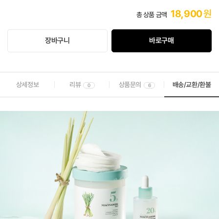
18,900
원
총 상품 금액
장바구니
바로구매
상세정보
리뷰
상품문의
배송/교환/환불
0
6