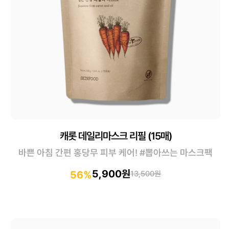
캐롯 데일리마스크 리필 (15매)
바쁜 아침 간편 홍당무 피부 케어! #뽑아쓰는 마스크팩
5,900원
56%
13,500원