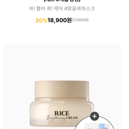
쏙! 뽑아 퀵! 케어 #맑음쏙마스크
18,900원
30%
27,000원