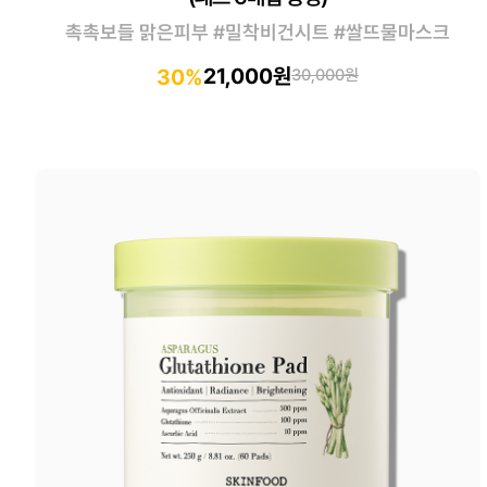
촉촉보들 맑은피부 #밀착비건시트 #쌀뜨물마스크
21,000원
30%
30,000원