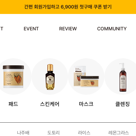
간편 회원가입하고 6,900원 첫구매 쿠폰 받기
카카오 플러스 친구 추가하고 3천원 할인쿠폰 받기
ST
EVENT
REVIEW
COMMUNITY
앱 다운로드 시 천원 중복 추가 할인
신규 회원 가입 시 쿠폰팩 & 즉시 사용 가능 적립금 지급!
패드
스킨케어
마스크
클렌징
나주배
도토리
라이스
레몬그라스