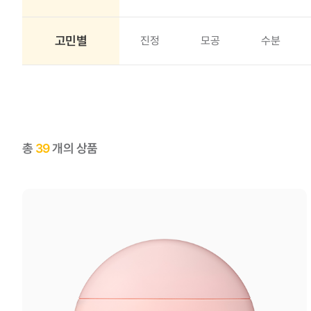
고민별
진정
모공
수분
총
39
개의 상품