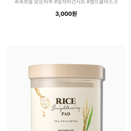
촉촉보들 맑은피부 #밀착비건시트 #쌀뜨물마스크
3,000원