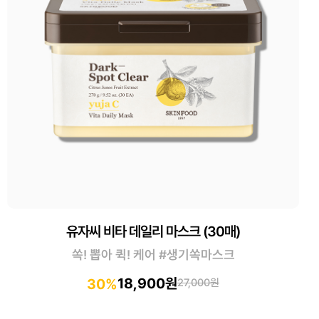
유자씨 비타 데일리 마스크 (30매)
쏙! 뽑아 퀵! 케어 #생기쏙마스크
18,900원
30%
27,000원