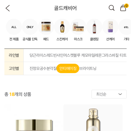
0
골드캐비어
ALL
ONLY
etc.
전 제품
공식몰 단독
패드
스킨케어
마스크
클렌징
선케어
기타
라인별
당근
라이스
레드빈
샤인머스캣
블루 캐모마일
레몬그라스
바질 티트리
고민별
진정
모공
수분
각질
안티에이징
브라이트닝
총
18
개의 상품