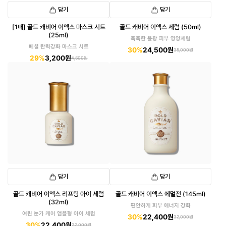
담기
담기
[1매] 골드 캐비어 이엑스 마스크 시트
골드 캐비어 이엑스 세럼 (50ml)
(25ml)
촉촉한 윤광 피부 영양세럼
페셜 탄력강화 마스크 시트
30%
24,500원
35,000원
29%
3,200원
4,500원
담기
담기
골드 캐비어 이엑스 리프팅 아이 세럼
골드 캐비어 이엑스 에멀전 (145ml)
(32ml)
편안하게 피부 에너지 강화
여린 눈가 케어 앰플형 아이 세럼
30%
22,400원
32,000원
30%
22,400원
32,000원