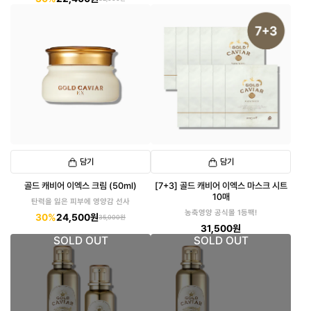
담기
담기
골드 캐비어 이엑스 크림 (50ml)
[7+3] 골드 캐비어 이엑스 마스크 시트
10매
탄력을 잃은 피부에 영양감 선사
농축영양 공식몰 1등팩!
30%
24,500원
35,000원
31,500원
SOLD OUT
SOLD OUT