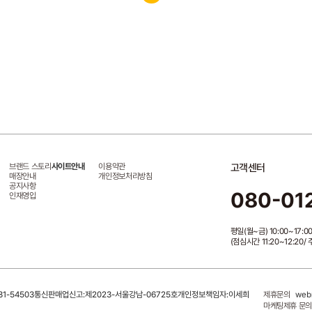
브랜드 스토리
사이트안내
이용약관
고객센터
매장안내
개인정보처리방침
공지사항
080-01
인재영입
평일(월~금) 10:00~17:0
(점심시간 11:20~12:20
1-54503
통신판매업신고:제2023-서울강남-06725호
개인정보책임자:이세희
제휴문의
web
마케팅제휴 문