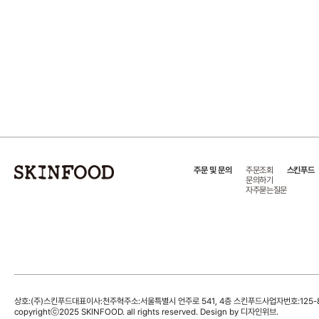
주문 및 문의
주문조회
스킨푸드
문의하기
자주묻는질문
상호:(주)스킨푸드
대표이사:천주혁
주소:서울특별시 언주로 541, 4층 스킨푸드
사업자번호:125-8
copyrightⓒ2025 SKINFOOD. all rights reserved. Design by 디자인위브.