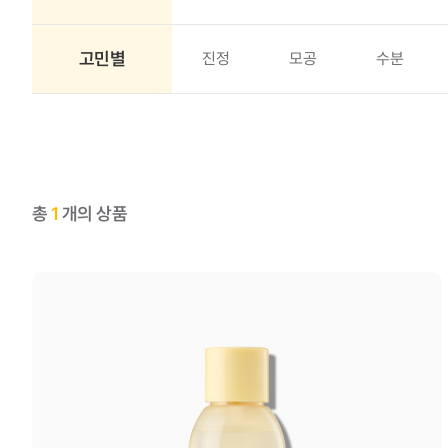
고민별
진정
모공
수분
총
1
개의 상품