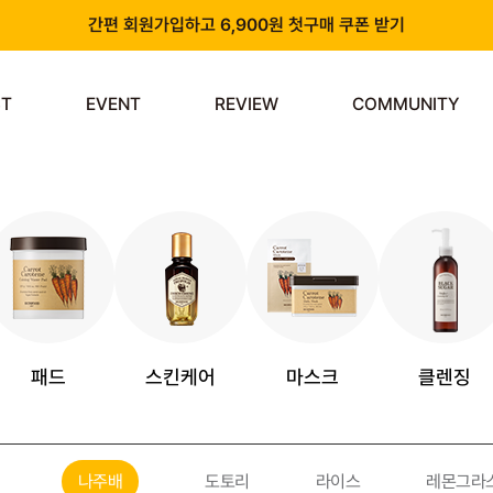
간편 회원가입하고 6,900원 첫구매 쿠폰 받기
카카오 플러스 친구 추가하고 3천원 할인쿠폰 받기
ST
EVENT
REVIEW
COMMUNITY
앱 다운로드 시 천원 중복 추가 할인
신규 회원 가입 시 쿠폰팩 & 즉시 사용 가능 적립금 지급!
패드
스킨케어
마스크
클렌징
나주배
도토리
라이스
레몬그라