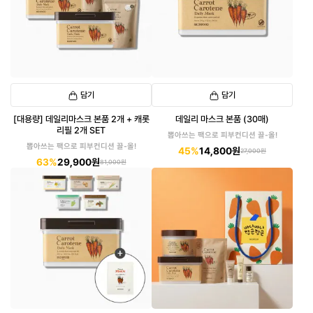
담기
담기
[대용량] 데일리마스크 본품 2개 + 캐롯
데일리 마스크 본품 (30매)
리필 2개 SET
뽑아쓰는 팩으로 피부컨디션 끌-올!
뽑아쓰는 팩으로 피부컨디션 끌-올!
45%
14,800원
27,000원
63%
29,900원
81,000원