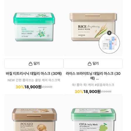
담기
담기
바질 티트리시닉 데일리 마스크 (30매)
라이스 브라이트닝 데일리 마스크 (30
매)
NEW 간편 뽑아쓰는 쿨링 케어 마스크팩
(패드 6매입 증정)
쏙! 뽑아 퀵! 케어 #맑음쏙마스크
30%
18,900원
27,000원
30%
18,900원
27,000원