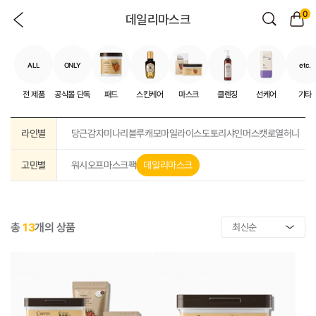
0
데일리마스크
ALL
ONLY
etc.
전 제품
공식몰 단독
패드
스킨케어
마스크
클렌징
선케어
기타
라인별
당근
감자
미나리
블루캐모마일
라이스
도토리
샤인머스캣
로열허니
고민별
워시오프
마스크팩
데일리마스크
총
13
개의 상품