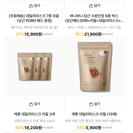
담기
담기
[무료배송] 데일리마스크 7종 모음
바니바니 당근 수분진정 6종 박스
(당근 PDRN 패드 증정)
(당근패드30매+리필+데일리마스크+미
니3종)
뽑아쓰는 팩으로 피부컨디션 끌-올!
패드 + 리필 + 데일리마스크 + 미니 3종
41%
15,900원
61%
21,900원
27,000원
56,000원
담기
담기
캐롯 데일리마스크 리필 3개
캐롯 데일리마스크 리필 (15매)
데일리마스크 리필 최대 SALE
바쁜 아침 간편 홍당무 피부 케어! #뽑아쓰는
마스크팩
60%
16,200원
56%
5,900원
40,500원
13,500원