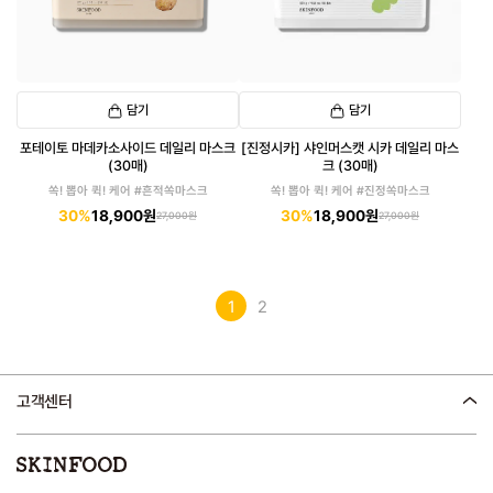
담기
담기
포테이토 마데카소사이드 데일리 마스크
[진정시카] 샤인머스캣 시카 데일리 마스
(30매)
크 (30매)
쏙! 뽑아 퀵! 케어 #흔적쏙마스크
쏙! 뽑아 퀵! 케어 #진정쏙마스크
30%
18,900원
30%
18,900원
27,000원
27,000원
1
2
고객센터