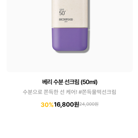
베리 수분 선크림 (50ml)
수분으로 쫀득한 선 케어! #쫀득물떡선크림
16,800원
30%
24,000원