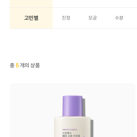
고민별
진정
모공
수분
총
5
개의 상품