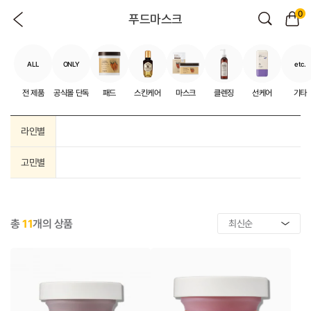
0
푸드마스크
ALL
ONLY
etc.
전 제품
공식몰 단독
패드
스킨케어
마스크
클렌징
선케어
기타
라인별
고민별
총
11
개의 상품