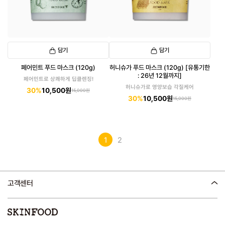
담기
담기
페어민트 푸드 마스크 (120g)
허니슈가 푸드 마스크 (120g) [유통기한
: 26년 12월까지]
페어민트로 상쾌하게 딥클렌징!
허니슈가로 영양보습 각질케어
30%
10,500원
15,000원
30%
10,500원
15,000원
1
2
고객센터