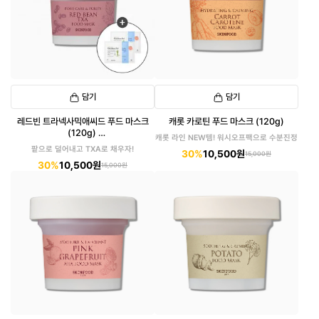
담기
담기
레드빈 트라넥사믹애씨드 푸드 마스크
캐롯 카로틴 푸드 마스크 (120g)
(120g)
캐롯 라인 NEW템! 워시오프팩으로 수분진정
(패드 6매입 증정)
팥으로 덜어내고 TXA로 채우자!
30%
10,500원
15,000원
30%
10,500원
15,000원