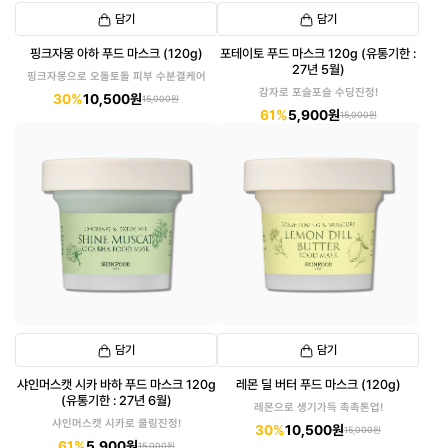
담기
담기
핑크자몽 아하 푸드 마스크 (120g)
포테이토 푸드 마스크 120g (유통기한 :
27년 5월)
핑크자몽으로 오돌토돌 피부 수분결케어
감자로 포슬포슬 수딩진정!
30%
10,500원
15,000원
61%
5,900원
15,000원
담기
담기
샤인머스캣 시카 바하 푸드 마스크 120g
레몬 딜 버터 푸드 마스크 (120g)
(유통기한 : 27년 6월)
레몬으로 생기가득 촉촉톤업!
샤인머스캣 시카로 쿨링진정!
30%
10,500원
15,000원
61%
5,900원
15,000원