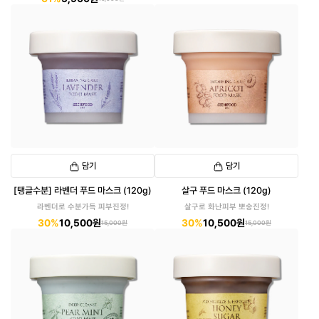
담기
담기
[탱글수분] 라벤더 푸드 마스크 (120g)
살구 푸드 마스크 (120g)
라벤더로 수분가득 피부진정!
살구로 화난피부 뽀송진정!
30%
10,500원
30%
10,500원
15,000원
15,000원