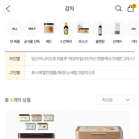
0
감자
ALL
ONLY
etc.
전 제품
공식몰 단독
패드
스킨케어
마스크
클렌징
선케어
기타
라인별
당근
미나리
도토리
블루 캐모마일
샤인머스캣
블랙슈가
레몬그라스
유
고민별
토너
에멀전
앰플/에센스/세럼
크림
미스트
총
5
개의 상품