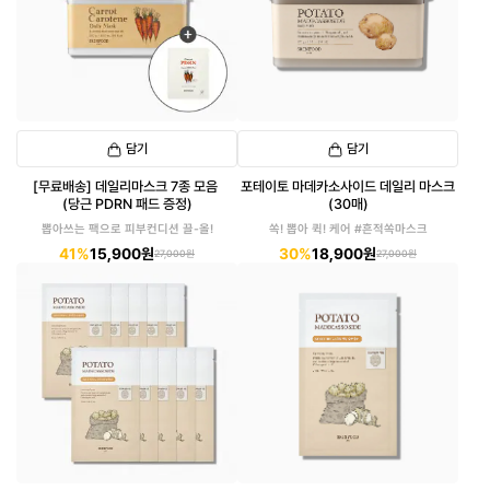
담기
담기
[무료배송] 데일리마스크 7종 모음
포테이토 마데카소사이드 데일리 마스크
(당근 PDRN 패드 증정)
(30매)
뽑아쓰는 팩으로 피부컨디션 끌-올!
쏙! 뽑아 퀵! 케어 #흔적쏙마스크
41%
15,900원
30%
18,900원
27,000원
27,000원