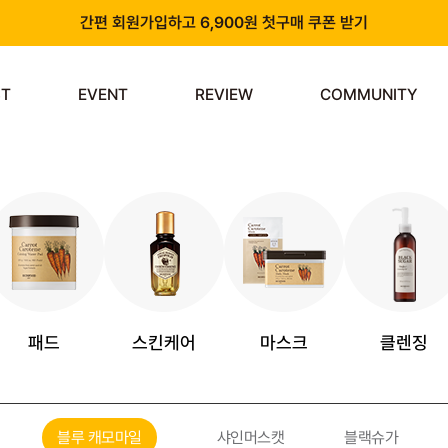
간편 회원가입하고 6,900원 첫구매 쿠폰 받기
카카오 플러스 친구 추가하고 3천원 할인쿠폰 받기
ST
EVENT
REVIEW
COMMUNITY
앱 다운로드 시 천원 중복 추가 할인
신규 회원 가입 시 쿠폰팩 & 즉시 사용 가능 적립금 지급!
패드
스킨케어
마스크
클렌징
블루 캐모마일
샤인머스캣
블랙슈가