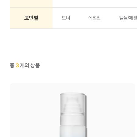
고민별
토너
에멀전
앰플/에센
총
3
개의 상품