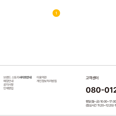
1
브랜드 스토리
사이트안내
이용약관
고객센터
매장안내
개인정보처리방침
공지사항
080-01
인재영입
평일(월~금) 10:00~17:0
(점심시간 11:20~12:20