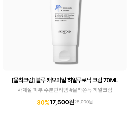
[물착크림] 블루 캐모마일 히알루로닉 크림 70ML
사계절 피부 수분관리템 #물착쫀득 히알크림
17,500원
30%
25,000원