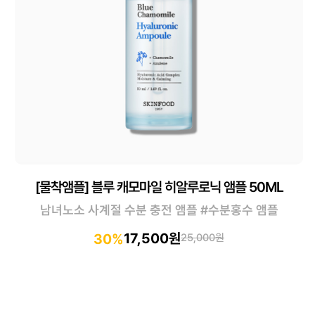
[물착앰플] 블루 캐모마일 히알루로닉 앰플 50ML
남녀노소 사계절 수분 충전 앰플 #수분홍수 앰플
17,500원
30%
25,000원