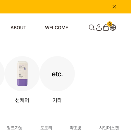
0
ABOUT
WELCOME
etc.
선케어
기타
핑크자몽
도토리
약초방
샤인머스캣