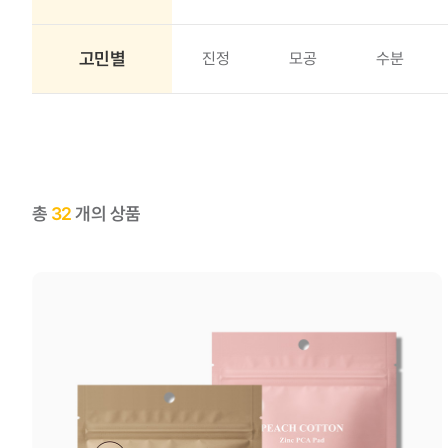
고민별
진정
모공
수분
총
32
개의 상품