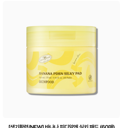
[생기활력/NEW] 바나나 피디알엔 실키 패드 (60매)