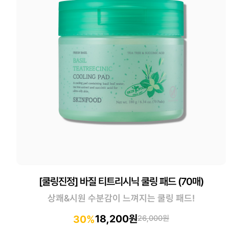
[쿨링진정] 바질 티트리시닉 쿨링 패드 (70매)
상쾌&시원 수분감이 느껴지는 쿨링 패드!
18,200원
30%
26,000원