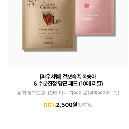
[파우치템] 겉뽀속촉 복숭아
& 수분진정 당근 패드 (10매 리필)
# 최애 패드를 10매 미니 파우치로! #파우치에 쏙!
2,500원
55%
5,500원