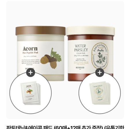
판토테닉&에이콘 패드 (60매+12매 추가 증정) (유통기한