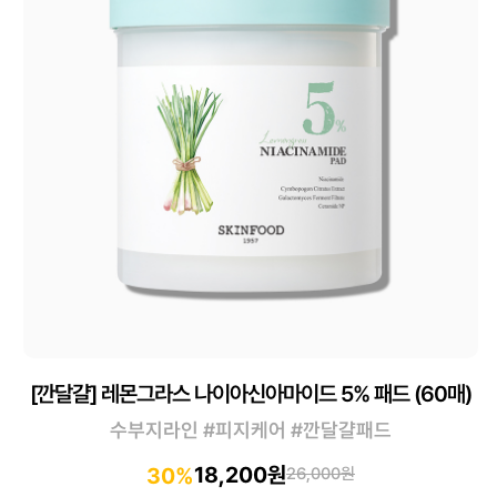
[깐달걀] 레몬그라스 나이아신아마이드 5% 패드 (60매)
수부지라인 #피지케어 #깐달걀패드
18,200원
30%
26,000원