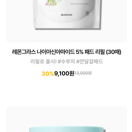
레몬그라스 나이아신아마이드 5% 패드 리필 (30매)
리필로 출시! #수부지 #깐달걀패드
9,100원
30%
13,000원