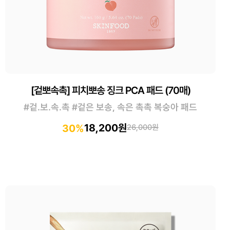
[겉뽀속촉] 피치뽀송 징크 PCA 패드 (70매)
#겉.보.속.촉 #겉은 보송, 속은 촉촉 복숭아 패드
18,200원
30%
26,000원