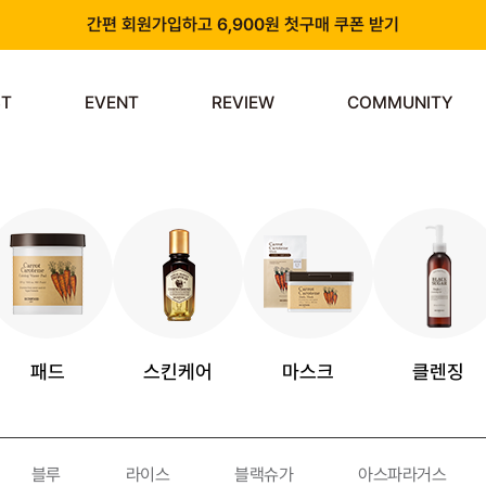
간편 회원가입하고 6,900원 첫구매 쿠폰 받기
카카오 플러스 친구 추가하고 3천원 할인쿠폰 받기
ST
EVENT
REVIEW
COMMUNITY
앱 다운로드 시 천원 중복 추가 할인
신규 회원 가입 시 쿠폰팩 & 즉시 사용 가능 적립금 지급!
패드
스킨케어
마스크
클렌징
블루
라이스
블랙슈가
아스파라거스