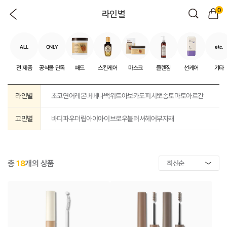
0
라인별
ALL
ONLY
etc.
전 제품
공식몰 단독
패드
스킨케어
마스크
클렌징
선케어
기타
라인별
초코
연어
레몬버베나
백위트
아보카도
피치뽀송
토마토
아르간
고민별
바디
파우더
립
아이
아이브로우
블러셔
헤어
부자재
총
18
개의 상품