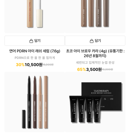
담기
담기
연어 PDRN 아이 래쉬 세럼 (7.6g)
초코 아이 브로우 카라 (4g) (유통기한 :
26년 8월까지)
PDRN으로 한 올 한 올 힘차게
세련되고 입체적인 눈썹 완성
30%
10,500원
15,000원
65%
3,500원
10,000원