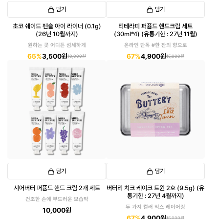
담기
담기
초코 쉐이드 펜슬 아이 라이너 (0.1g)
티테라피 퍼퓸드 핸드크림 세트
(26년 10월까지)
(30ml*4) (유통기한 : 27년 11월)
원하는 곳 어디든 섬세하게
온라인 단독 #한 잔의 향으로
65%
3,500원
67%
4,900원
10,000원
15,000원
담기
담기
시어버터 퍼퓸드 핸드 크림 2개 세트
버터리 치크 케이크 트윈 2호 (9.5g) (유
통기한 : 27년 4월까지)
건조한 손에 부드러운 보습막
두 가지 컬러 믹스 레이어링
10,000원
67%
4,900원
15,000원