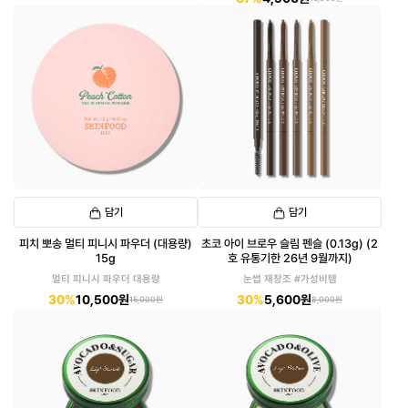
담기
담기
피치 뽀송 멀티 피니시 파우더 (대용량)
초코 아이 브로우 슬림 펜슬 (0.13g) (2
15g
호 유통기한 26년 9월까지)
멀티 피니시 파우더 대용량
눈썹 재창조 #가성비템
30%
10,500원
30%
5,600원
15,000원
8,000원